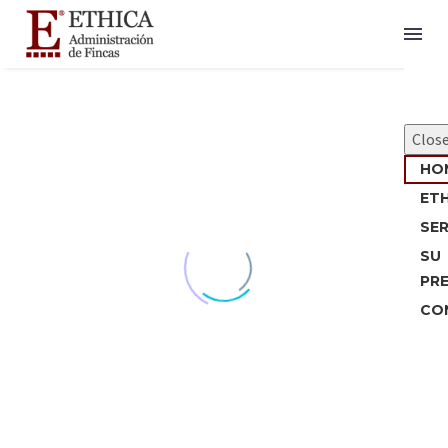
Clos
HO
ET
SER
SU
PR
CO